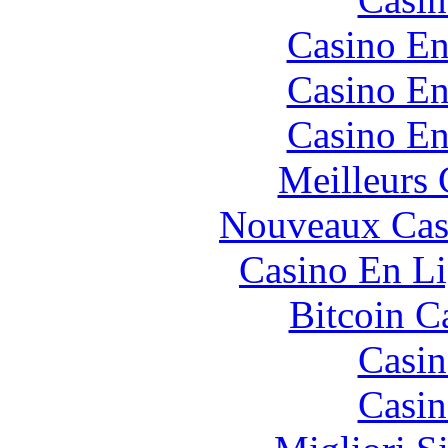
Casino En
Casino En
Casino En
Meilleurs 
Nouveaux Cas
Casino En Li
Bitcoin C
Casin
Casin